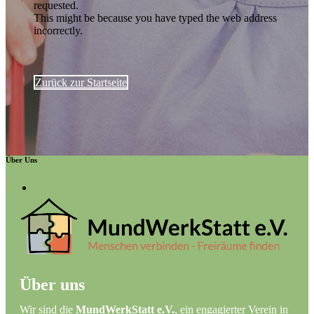
requested.
This might be because you have typed the web address
incorrectly.
Zurück zur Startseite
Über Uns
Über uns
Wir sind die
MundWerkStatt e.V.
, ein engagierter Verein in