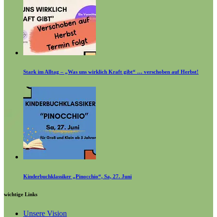
Stark im Alltag – „Was uns wirklich Kraft gibt“ … verschoben auf Herbst!
Kinderbuchklassiker „Pinocchio“, Sa, 27. Juni
wichtige Links
Unsere Vision