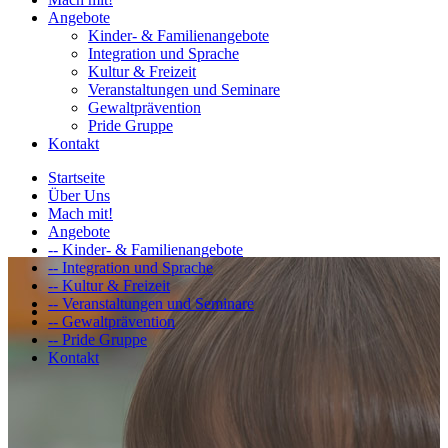
Angebote
Kinder- & Familienangebote
Integration und Sprache
Kultur & Freizeit
Veranstaltungen und Seminare
Gewaltprävention
Pride Gruppe
Kontakt
Startseite
Über Uns
Mach mit!
Angebote
-- Kinder- & Familienangebote
-- Integration und Sprache
-- Kultur & Freizeit
-- Veranstaltungen und Seminare
-- Gewaltprävention
-- Pride Gruppe
Kontakt