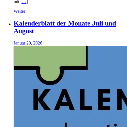
mit
[…]
Weiter
Kalenderblatt der Monate Juli und
August
Januar 20, 2026