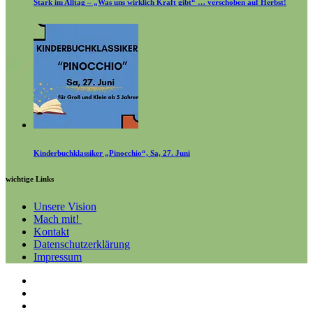
Stark im Alltag – „Was uns wirklich Kraft gibt“ … verschoben auf Herbst!
Kinderbuchklassiker „Pinocchio“, Sa, 27. Juni
wichtige Links
Unsere Vision
Mach mit!
Kontakt
Datenschutzerklärung
Impressum