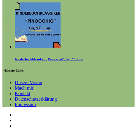
Kinderbuchklassiker „Pinocchio“, Sa, 27. Juni
wichtige Links
Unsere Vision
Mach mit!
Kontakt
Datenschutzerklärung
Impressum